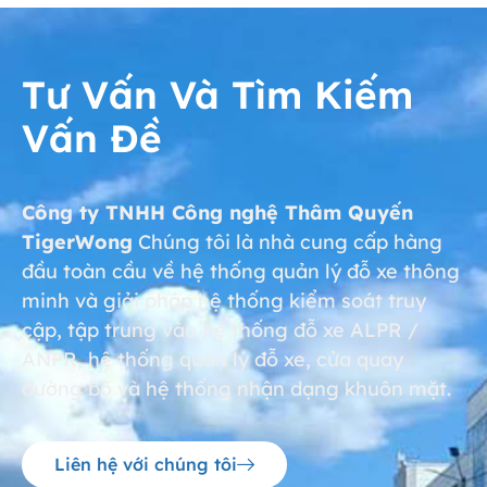
Tư Vấn Và Tìm Kiếm
Vấn Đề
Công ty TNHH Công nghệ Thâm Quyến
TigerWong
Chúng tôi là nhà cung cấp hàng
đầu toàn cầu về hệ thống quản lý đỗ xe thông
minh và giải pháp hệ thống kiểm soát truy
cập, tập trung vào hệ thống đỗ xe ALPR /
ANPR, hệ thống quản lý đỗ xe, cửa quay
đường bộ và hệ thống nhận dạng khuôn mặt.
Liên hệ với chúng tôi