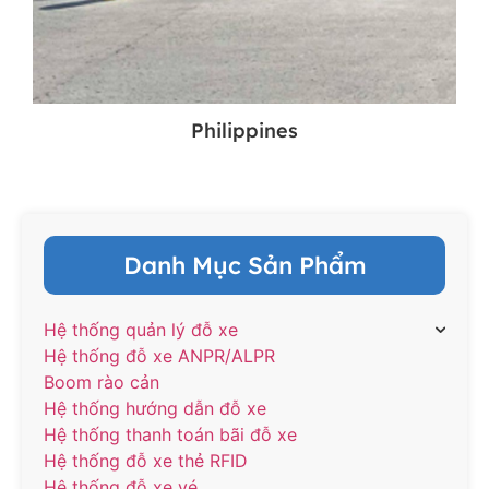
Philippines
Danh Mục Sản Phẩm
Hệ thống quản lý đỗ xe
Hệ thống đỗ xe ANPR/ALPR
Boom rào cản
Hệ thống hướng dẫn đỗ xe
Hệ thống thanh toán bãi đỗ xe
Hệ thống đỗ xe thẻ RFID
Hệ thống đỗ xe vé