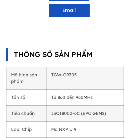
Email
THÔNG SỐ SẢN PHẨM
Mô hình sản
TGW-G9305
phẩm
Tần số
Từ 860 đến 960MHz
Tiêu chuẩn
ISO18000-6C (EPC GEN2)
Loại Chip
Mã NXP U 9