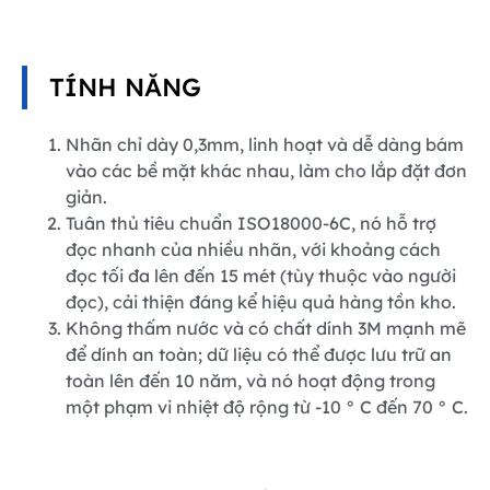
TÍNH NĂNG
Nhãn chỉ dày 0,3mm, linh hoạt và dễ dàng bám
vào các bề mặt khác nhau, làm cho lắp đặt đơn
giản.
Tuân thủ tiêu chuẩn ISO18000-6C, nó hỗ trợ
đọc nhanh của nhiều nhãn, với khoảng cách
đọc tối đa lên đến 15 mét (tùy thuộc vào người
đọc), cải thiện đáng kể hiệu quả hàng tồn kho.
Không thấm nước và có chất dính 3M mạnh mẽ
để dính an toàn; dữ liệu có thể được lưu trữ an
toàn lên đến 10 năm, và nó hoạt động trong
một phạm vi nhiệt độ rộng từ -10 ° C đến 70 ° C.