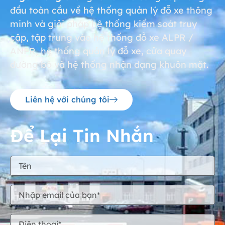
đầu toàn cầu về hệ thống quản lý đỗ xe thông
minh và giải pháp hệ thống kiểm soát truy
cập, tập trung vào hệ thống đỗ xe ALPR /
ANPR, hệ thống quản lý đỗ xe, cửa quay
đường bộ và hệ thống nhận dạng khuôn mặt.
Liên hệ với chúng tôi
Để Lại Tin Nhắn