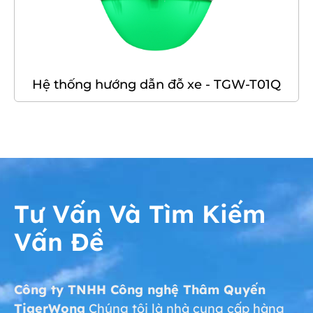
Hệ thống hướng dẫn đỗ xe - TGW-T01Q
Tư Vấn Và Tìm Kiếm
Vấn Đề
Công ty TNHH Công nghệ Thâm Quyến
TigerWong
Chúng tôi là nhà cung cấp hàng