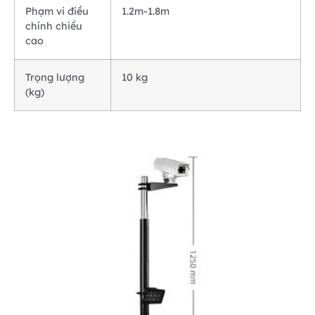
Phạm vi điều
1.2m-1.8m
chỉnh chiều
cao
Trọng lượng
10 kg
(kg)