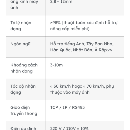
ống kính máy
2,8 ~ 12mm
ảnh
Tỷ lệ nhận
≥98% (thuật toán xác định hỗ trợ
dạng
nâng cấp miễn phí)
Ngôn ngữ
Hỗ trợ tiếng Anh, Tây Ban Nha,
Hàn Quốc, Nhật Bản, Ả Rập.vv
Khoảng cách
3-10m
nhận dạng
Tốc độ nhận
< 30 km/h hoặc < 70 km/h, phụ
dạng
thuộc vào máy ảnh
Giao diện
TCP / IP / RS485
truyền thông
Điện áp định
220 V / 110V ± 10%