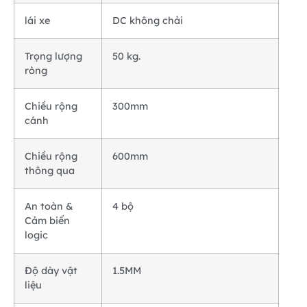
lái xe
DC không chải
Trọng lượng
50 kg.
ròng
Chiều rộng
300mm
cánh
Chiều rộng
600mm
thông qua
An toàn &
4 bộ
Cảm biến
logic
Độ dày vật
1.5MM
liệu