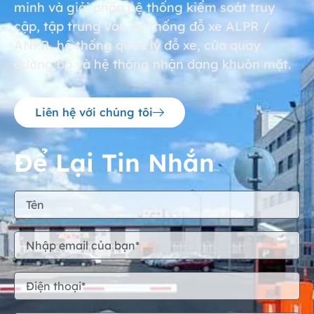
minh và giải pháp hệ thống kiểm soát truy
cập, tập trung vào hệ thống đỗ xe ALPR /
ANPR, hệ thống quản lý đỗ xe, cửa quay
đường bộ và hệ thống nhận dạng khuôn mặt.
Liên hệ với chúng tôi
Để Lại Tin Nhắn