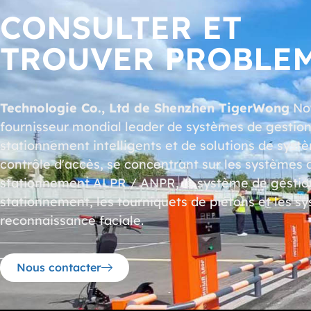
CONSULTER ET
TROUVER PROBLE
Technologie Co., Ltd de Shenzhen TigerWong
Not
fournisseur mondial leader de systèmes de gestio
stationnement intelligents et de solutions de syst
contrôle d'accès, se concentrant sur les systèmes 
stationnement ALPR / ANPR, le système de gestio
stationnement, les tourniquets de piétons et les s
reconnaissance faciale.
Nous contacter