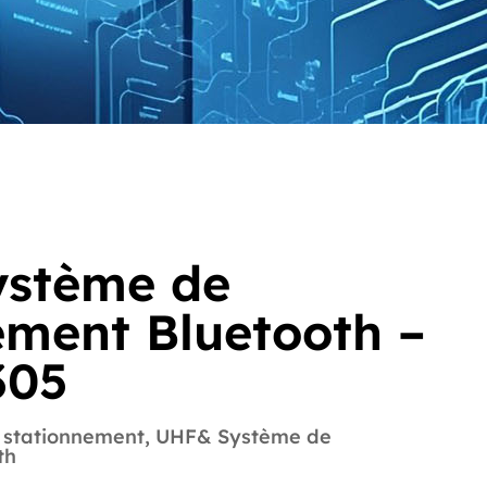
ystème de
ement Bluetooth –
305
 stationnement
,
UHF& Système de
th