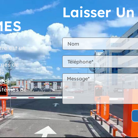
Laisser U
MES
re est un
n de
èmes de
de
n de
ystèmes de