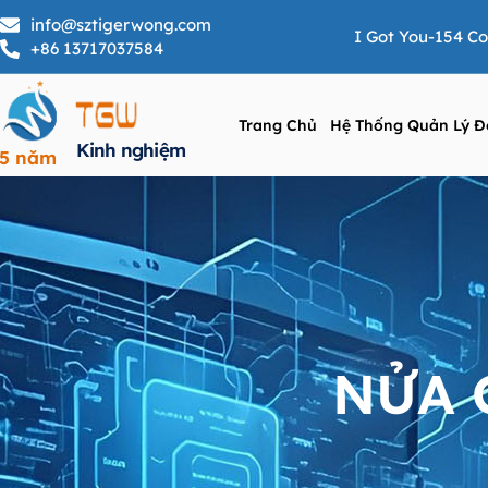
info@sztigerwong.com
I Got You-154 C
+86 13717037584
Trang Chủ
Hệ Thống Quản Lý Đ
Kinh nghiệm
25 năm
NỬA 