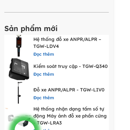
Sản phẩm mới
Hệ thống đỗ xe ANPR/ALPR –
TGW-LDV4
Đọc thêm
Kiểm soát truy cập - TGW-Q340
Đọc thêm
Đỗ xe ANPR/ALPR - TGW-LIV0
Đọc thêm
Hệ thống nhận dạng tấm số tự
động Máy ảnh đỗ xe phần cứng
- TGW-LRA3