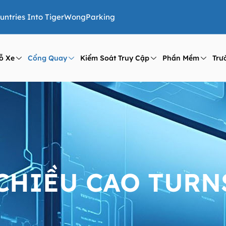
ountries Into TigerWongParking
ỗ Xe
Cổng Quay
Kiểm Soát Truy Cập
Phần Mềm
Trư
CHIỀU CAO TURN