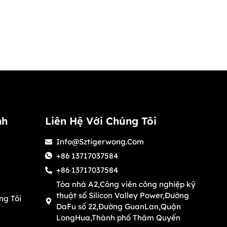
nh
Liên Hệ Với Chúng Tôi
Info@sztigerwong.com
+86 13717037584
+86 13717037584
Tòa nhà A2,Công viên công nghiệp kỹ
thuật số Silicon Valley Power,Đường
ng Tôi
DaFu số 22,Đường GuanLan,Quận
LongHua,Thành phố Thâm Quyến