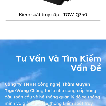
Kiểm soát truy cập - TGW-Q340
Tư Vấn Và Tìm Kiếm
Vấn Đề
Công ty TNHH Công nghệ Thâm Quyến
TigerWong
Chúng tôi là nhà cung cấp hàng
đầu toàn cầu về hệ thống quản lý đỗ xe thông
minh và giải pháp hệ thống kiểm soát truy