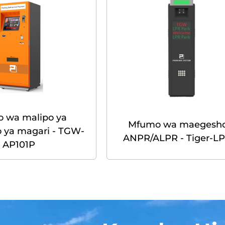
 wa malipo ya
Mfumo wa maegesho
 ya magari - TGW-
ANPR/ALPR - Tiger-L
AP101P