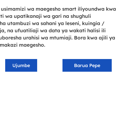
usimamizi wa maegesho smart iliyoundwa kwa
biti wa upatikanaji wa gari na shughuli
ha utambuzi wa sahani ya leseni, kuingia /
na ufuatiliaji wa data ya wakati halisi ili
oresha urahisi wa mtumiaji. Bora kwa ajili ya
a makazi maegesho.
Ujumbe
Barua Pepe