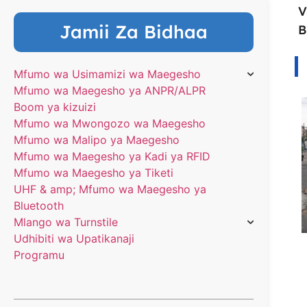
V
Jamii Za Bidhaa
B
Mfumo wa Usimamizi wa Maegesho
Mfumo wa Maegesho ya ANPR/ALPR
Boom ya kizuizi
Mfumo wa Mwongozo wa Maegesho
Mfumo wa Malipo ya Maegesho
Mfumo wa Maegesho ya Kadi ya RFID
Mfumo wa Maegesho ya Tiketi
UHF & amp; Mfumo wa Maegesho ya
Bluetooth
Mlango wa Turnstile
Udhibiti wa Upatikanaji
Programu