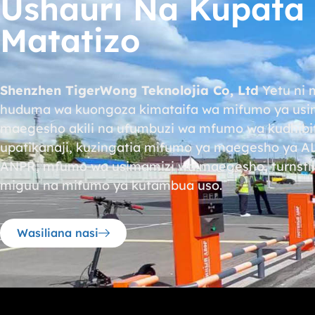
Ushauri Na Kupata
Matatizo
Shenzhen TigerWong Teknolojia Co, Ltd
Yetu ni 
huduma wa kuongoza kimataifa wa mifumo ya usi
maegesho akili na ufumbuzi wa mfumo wa kudhibit
upatikanaji, kuzingatia mifumo ya maegesho ya A
ANPR, mfumo wa usimamizi wa maegesho, turnstil
miguu na mifumo ya kutambua uso.
Wasiliana nasi