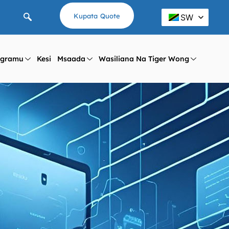
Kupata Quote
SW
ogramu
Kesi
Msaada
Wasiliana Na Tiger Wong