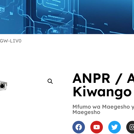
TGW-LIV0
ANPR / 
Kiwango
Mfumo wa Maegesho 
Maegesho