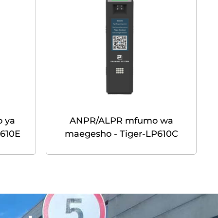
 ya
ANPR/ALPR mfumo wa
P610E
maegesho - Tiger-LP610C