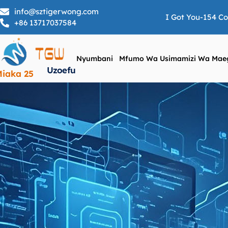
info@sztigerwong.com
I Got You-154 C
+86 13717037584
Nyumbani
Mfumo Wa Usimamizi Wa Mae
Uzoefu
iaka 25