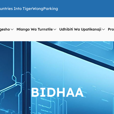
ountries Into TigerWongParking
gesho
Mlango Wa Turnstile
Udhibiti Wa Upatikanaji
Pr
BIDHAA