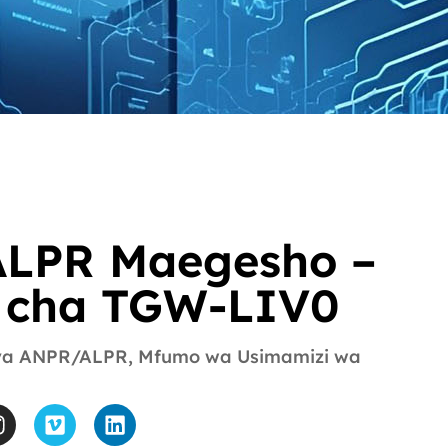
ALPR Maegesho –
 cha TGW-LIV0
ya ANPR/ALPR
,
Mfumo wa Usimamizi wa