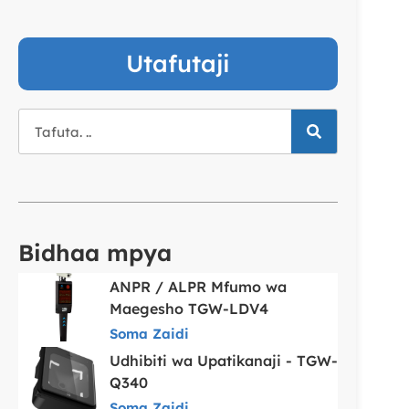
Utafutaji
Bidhaa mpya
ANPR / ALPR Mfumo wa
Maegesho TGW-LDV4
Soma Zaidi
Udhibiti wa Upatikanaji - TGW-
Q340
Soma Zaidi