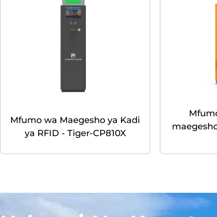
Mfumo
Mfumo wa Maegesho ya Kadi
maegesho
ya RFID - Tiger-CP810X