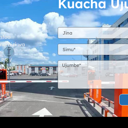
Kuacha U
mtoa
mamizi wa
i
LPR /
es ya