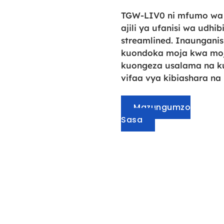
TGW-LIV0 ni mfumo wa 
ajili ya ufanisi wa udhi
streamlined. Inaunganis
kuondoka moja kwa moja, 
kuongeza usalama na kub
vifaa vya kibiashara n
Mazungumzo
Sasa