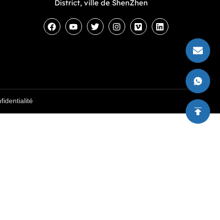
District, ville de ShenZhen
identialité