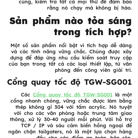
cùng, kiểm tra tất cả mọi thứ để đảm bảo
rằng nó chạy mà không bị hào.
Sản phẩm nào tỏa sáng
trong tích hợp?
Một số sản phẩm nổi bật vì tích hợp dễ dàng
và các tính năng vững chắc. Chúng được xây
dựng để đáp ứng nhu cầu kiểm soát truy cập
của bạn trong tất cả các loại thiết lập, từ văn
phòng đến công viên giải trí.
Cổng quay tốc độ TGW-SG001
Các
Cổng quay tốc độ TGW-SG001
là một
cổng nhanh chóng, vững chắc được làm bằng
thép không gỉ 304 với tấm acrylic. Nó tuyệt
vời cho các văn phòng hoặc trung tâm giao
thông, xử lý 30-40 người mỗi phút. Với hỗ trợ
TCP / IP và sáu cảm biến hồng ngoại để
ngăn chặn tailgaters, nó là một lựa chọn hàng
đầu cho các điểm an toàn, bận rộn.