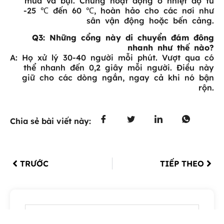
mưa và bụi. Chúng hoạt động ở nhiệt độ từ
-25 ℃ đến 60 ℃, hoàn hảo cho các nơi như
sân vận động hoặc bến cảng.
Q3: Những cổng này di chuyển đám đông
nhanh như thế nào?
A: Họ xử lý 30-40 người mỗi phút. Vượt qua có
thể nhanh đến 0,2 giây mỗi người. Điều này
giữ cho các dòng ngắn, ngay cả khi nó bận
rộn.
Chia sẻ bài viết này:
TRƯỚC
TIẾP THEO
Bảng nội dung