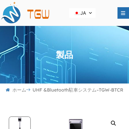
JA
製品
ホーム
UHF &Bluetooth駐車システム–TGW-BTCR