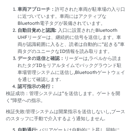
車両アプローチ：
許可された車両が駐車場の入り口
に近づいています。車両にはアクティブな
Bluetooth電子タグが装備されています。
自動目覚めと認識:
入口に設置されたBluetooth
UHFリーダーは、継続的に信号を送信します。車
両が認識範囲に入ると、読者は自動的に“起きる”車
両タグのユニークなID情報を読み取ります。
データの送信と確認：
リーダーは,ラベルから読ま
れたタグIDをリアルタイムでバックグラウンド駐
車場管理システムに送信し,Bluetoothゲートウェイ
を通じて確認します.
認可指示の発行：
検証成功：管理システムは“を送信します。ゲートを開
く”障壁への指示。
検証失敗:管理システムは開業指示を送信しないし,ブース
のスタッフに手動で介入するよう通知しません.
自動通行:
バリアゲートは自動的に上昇し,同時に,