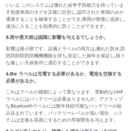
いいえ このシステムは優れた紛争予防能力を持っていま
す前後車両のタグを正確に区別し,認可された車両のみが
通過することを確保することができ,車両が密接に追跡し,
違法に入ることを効果的に防ぐことができます.
5.雨や悪天候は認識に影響を与えるでしょうか。
影響は最小限です。設備とラベルの両方は,優れた防水,防
防防防防防防機機機能を持ち,安定した操作を保証し,様々
な厳しい天候条件に適応することができます.
6.Do ラベルは充電する必要があるか、電池を交換する
必要があるか。
これはラベルの種類によって異なります。受動的なUHF
ラベルにはバッテリーは必要ありませんが、アクティブ
なBluetoothラベルには数年持続可能なバッテリーが組
み込まれています。バッテリーレベルが低い場合、シス
テムは交換を容易にするための早期警告を与えます。