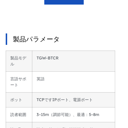
製品パラメータ
製品モデ
TGW-BTCR
ル
言語サポ
英語
ート
ポット
TCPですIPポート、電源ポート
読者範囲
3~15m（調節可能）、最適：5~8m