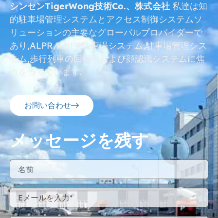
シンセンTigerWong技術Co.、株式会社
私達は知
的駐車場管理システムとアクセス制御システムソ
リューションの主要なグローバルプロバイダーで
あり,ALPR/ANPR駐車場システム,駐車場管理シス
テム,歩行列車の回転車および顔認識システムに焦
点を当てています.
お問い合わせ
メッセージを残す