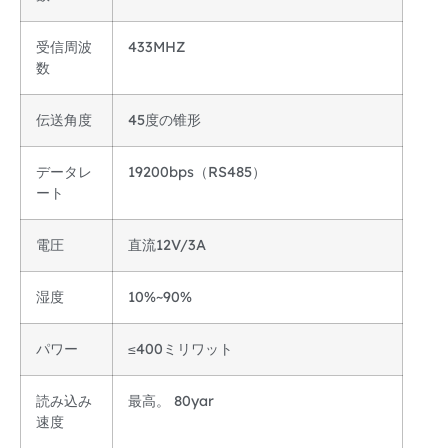
受信周波
433MHZ
数
伝送角度
45度の锥形
データレ
19200bps（RS485）
ート
電圧
直流12V/3A
湿度
10%~90%
パワー
≤400ミリワット
読み込み
最高。 80yar
速度