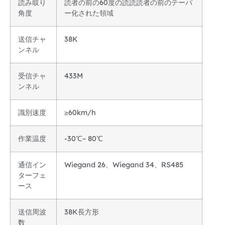
読み取り
読者の前の60度の読読読者の前のテーパ
角度
ー化された領域
送信チャ
38K
ンネル
受信チャ
433M
ンネル
識別速度
≥60km/h
作業温度
-30℃~ 80℃
通信イン
Wiegand 26、Wiegand 34、RS485
ターフェ
ース
送信周波
38K長方形
数