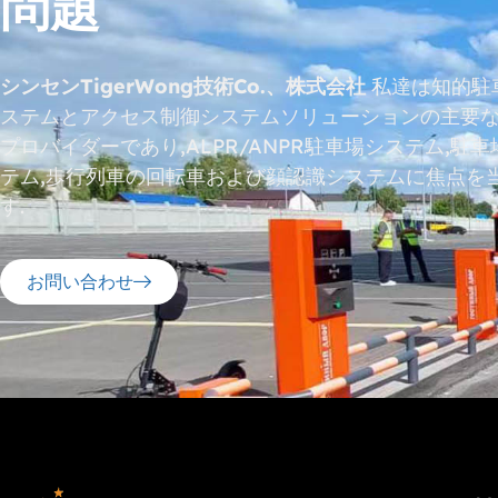
問題
シンセンTigerWong技術Co.、株式会社
私達は知的駐
ステムとアクセス制御システムソリューションの主要
プロバイダーであり,ALPR/ANPR駐車場システム,駐
テム,歩行列車の回転車および顔認識システムに焦点を
す.
お問い合わせ