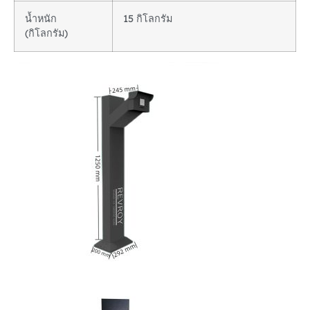
น้ำหนัก
15 กิโลกรัม
(กิโลกรัม)