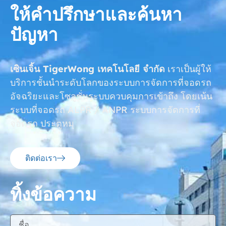
ให้คำปรึกษาและค้นหา
ปัญหา
เซินเจิ้น TigerWong เทคโนโลยี จำกัด
เราเป็นผู้ให้
บริการชั้นนำระดับโลกของระบบการจัดการที่จอดรถ
อัจฉริยะและโซลูชั่นระบบควบคุมการเข้าถึง โดยเน้น
ระบบที่จอดรถ ALPR / ANPR ระบบการจัดการที่
จอดรถ ประตูหมุ
ติดต่อเรา
ทิ้งข้อความ