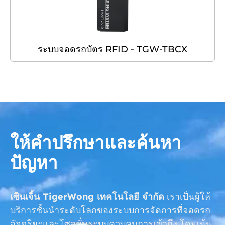
ระบบจอดรถบัตร RFID - TGW-TBCX
ให้คำปรึกษาและค้นหา
ปัญหา
เซินเจิ้น TigerWong เทคโนโลยี จำกัด
เราเป็นผู้ให้
บริการชั้นนำระดับโลกของระบบการจัดการที่จอดรถ
อัจฉริยะและโซลูชั่นระบบควบคุมการเข้าถึง โดยเน้น