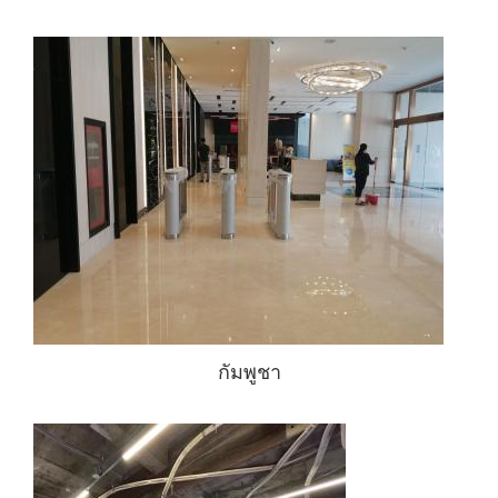
กัมพูชา