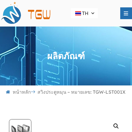
TH
ผลิตภัณฑ์
หน้าหลัก
สวิงประตูหมุน – หมายเลข: TGW-LST001X