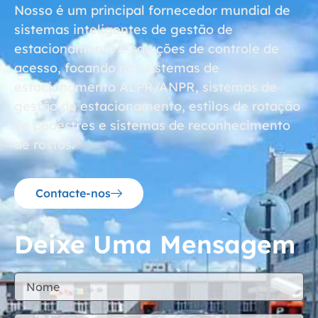
Nosso é um principal fornecedor mundial de
sistemas inteligentes de gestão de
estacionamento e soluções de controle de
acesso, focando nos sistemas de
estacionamento ALPR/ANPR, sistemas de
gestão de estacionamento, estilos de rotação
de pedestres e sistemas de reconhecimento
de rostos.
Contacte-nos
Deixe Uma Mensagem