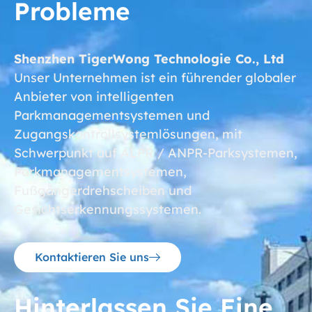
Probleme
Shenzhen TigerWong Technologie Co., Ltd
Unser Unternehmen ist ein führender globaler
Anbieter von intelligenten
Parkmanagementsystemen und
Zugangskontrollsystemlösungen, mit
Schwerpunkt auf ALPR / ANPR-Parksystemen,
Parkmanagementsystemen,
Fußgängerdrehscheiben und
Gesichtserkennungssystemen.
Kontaktieren Sie uns
Hinterlassen Sie Eine