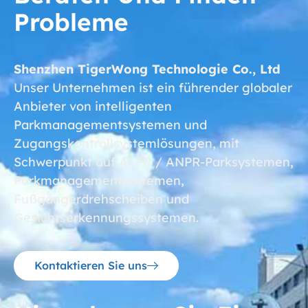
Probleme
Shenzhen TigerWong Technologie Co., Ltd
Unser Unternehmen ist ein führender globaler
Anbieter von intelligenten
Parkmanagementsystemen und
Zugangskontrollsystemlösungen, mit
Schwerpunkt auf ALPR / ANPR-Parksystemen,
Parkmanagementsystemen,
Fußgängerdrehscheiben und
Gesichtserkennungssystemen.
Kontaktieren Sie uns