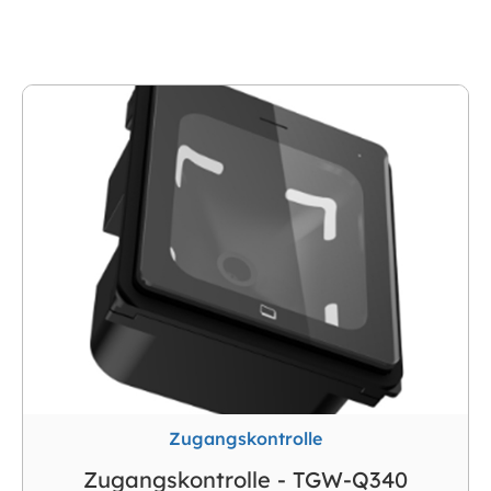
TigerWong verfügt über eine komplette Palette von
Zugangskontrollmethoden, wie: Gesichtserkennung,
QR-Code, Barcode, RFID-Karte, Armband,
Fingerabdruckerkennung, Palmabdruckerkennung,
IR, Knopf, Münzannehmer usw. Und akzeptieren
Kundenanpassung!
Zugangskontrolle
Zugangskontrolle - TGW-Q340