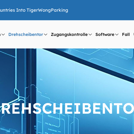
ountries Into TigerWongParking
m
Drehscheibentor
Zugangskontrolle
Software
Fall
REHSCHEIBENT