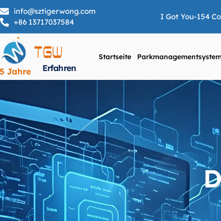
info@sztigerwong.com
I Got You-154 C
+86 13717037584
Startseite
Parkmanagementsyste
Erfahren
5 Jahre
D