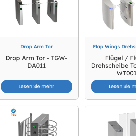
te wie Schulen, Stadien, Krankenhäuser, Verkehrsknote
nzert und so weiter erfüllen können.
Drop Arm Tor
Flap Wings Drehs
Drop Arm Tor - TGW-
Flügel / F
DA011
Drehscheibe T
WT00
Lesen Sie mehr
Lesen Sie 