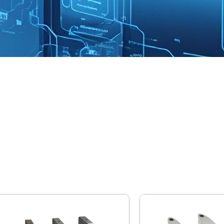
Drehscheibentor
gerWong verfügt über mehr als 15 Jahre Erfahrung in der H
brik und konzentriert sich auf die Bereitstellung hochwert
gangskontrollsystemlösungen für Kunden auf der ganzen Wel
ehscheibe Tor, Schaukeltor, Klappe Drehscheibe Tor, Schie
llhöhe Drehscheibe, halbe Höhe Drehscheibe, etc., die 