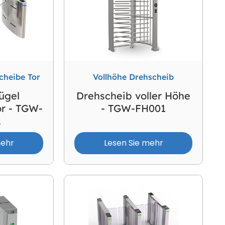
n, Unternehmensgebäude, Themenparks, Outdoor-
cheibe Tor
Vollhöhe Drehscheib
lügel
Drehscheib voller Höhe
or - TGW-
- TGW-FH001
1
mehr
Lesen Sie mehr