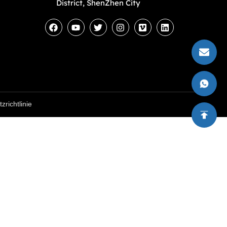
District, ShenZhen City
richtlinie