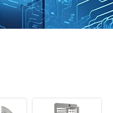
erstellung von Drehscheiben, besitzt eine eigene
iger Drehscheibentor- und
t. Unsere Produktlinie ist reich, bedeckt Stativ
bedrehscheibe Tor, Geschwindigkeit Drehscheibe Tor,
den Zugangsmanagement Bedürfnisse verschiedener