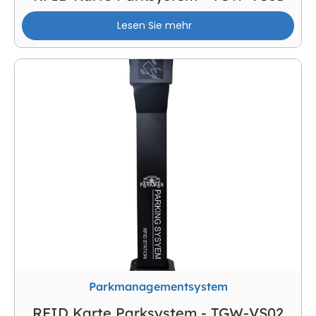
Lesen Sie mehr
Parkmanagementsystem
RFID Karte Parksystem - TGW-VS02