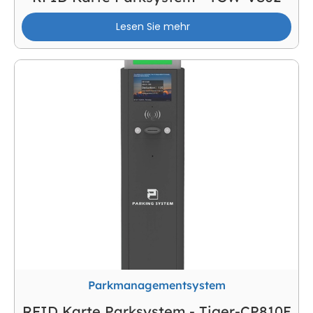
Lesen Sie mehr
Parkmanagementsystem
RFID Karte Parksystem - Tiger-CP810E