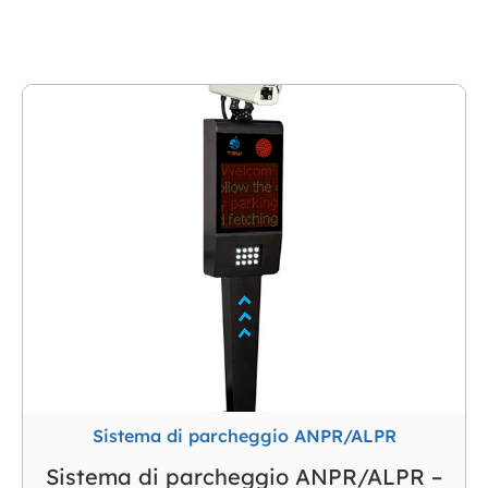
parcheggio
TigerWong è un fornitore di soluzioni one-stop per
sistemi di gestione del parcheggio, tra cui: sistema di
parcheggio ANPR / ALPR, sistema di parcheggio per
biglietti, sistema di parcheggio per carte RFID, UHF
& amp; Sistema di parcheggio Bluetooth e sistema di
pagamento del parcheggio, sistema di guida del
parcheggio.
Sistema di parcheggio ANPR/ALPR
Sistema di parcheggio ANPR/ALPR –