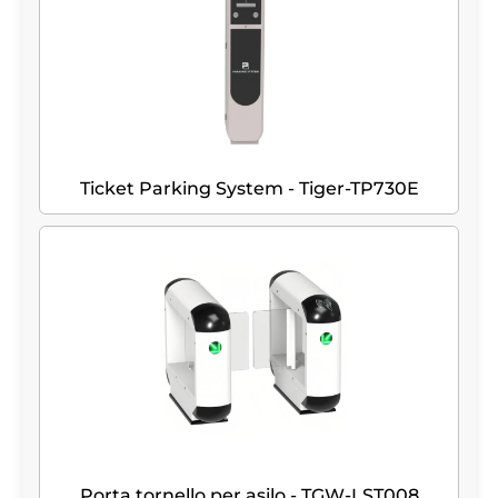
Ticket Parking System - Tiger-TP730E
Porta tornello per asilo - TGW-LST008