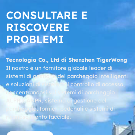
CONSULTARE E
RISCOVERE
PROBLEMI
Tecnologia Co., Ltd di Shenzhen TigerWong
Il nostro è un fornitore globale leader di
sistemi di gestione del parcheggio intelligenti
e soluzioni di sistema di controllo di accesso,
concentrandosi sui sistemi di parcheggio
ALPR / ANPR, sistema di gestione del
parcheggio, tornieri pedonali e sistemi di
riconoscimento facciale.