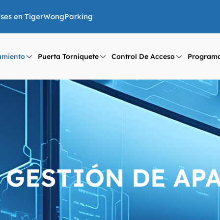
aíses en TigerWongParking
amiento
Puerta Torniquete
Control De Acceso
Program
 GESTIÓN DE A