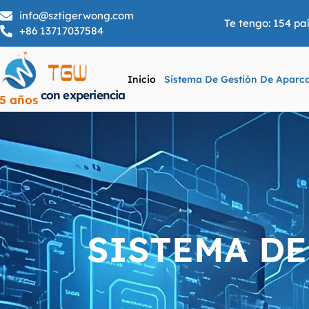
info@sztigerwong.com
Te tengo: 154 p
+86 13717037584
Inicio
Sistema De Gestión De Aparc
con experiencia
5 años
SISTEMA DE