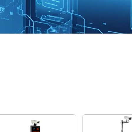
Sistema de Gestión de
gerWong es un proveedor de soluciones de parada única p
cluyendo: sistema de estacionamiento ANPR / ALPR, siste
tacionamiento de tarjetas RFID, UHF y Sistema de estaci
tacionamiento, sistema de guía de estacionamiento.