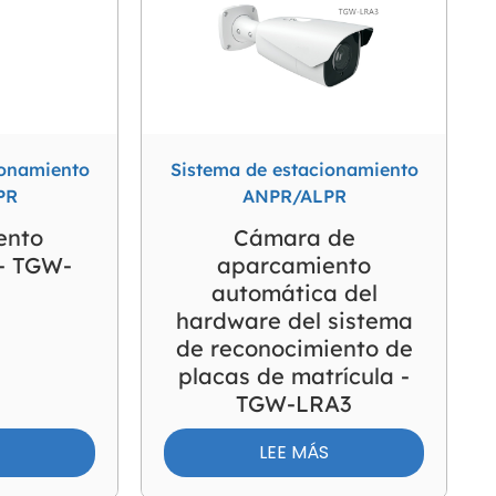
ionamiento
Sistema de estacionamiento
PR
ANPR/ALPR
ento
Cámara de
- TGW-
aparcamiento
automática del
hardware del sistema
de reconocimiento de
placas de matrícula -
TGW-LRA3
S
LEE MÁS