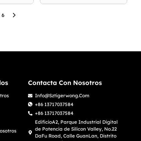
6
dos
Contacta Con Nosotros
tros
Info@sztigerwong.com
+86 13717037584
+86 13717037584
EdificioA2, Parque Industrial Digital
de Potencia de Silicon Valley, No.22
osotros
DaFu Road, Calle GuanLan, Distrito