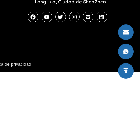
LongHua, Ciudad de ShenZhen
a de privacidad