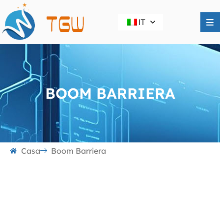
IT
BOOM BARRIERA
Casa
Boom Barriera
Boom barriera