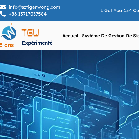
info@sztigerwong.com
I Got You-154 C
+86 13717037584
Accueil
Système De Gestion De St
Expérimenté
5 ans