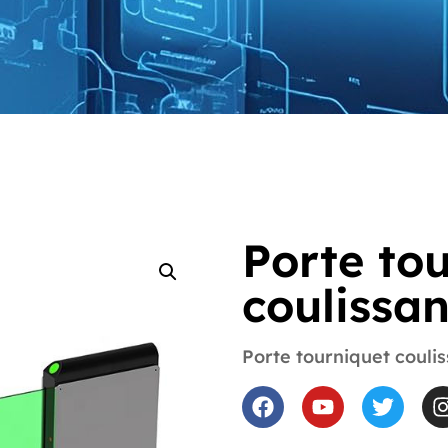
Porte to
coulissa
Porte tourniquet couli