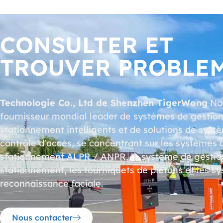
CONSULTER ET
TROUVER PROBLE
Technologie Co., Ltd de Shenzhen TigerWong
Not
fournisseur mondial leader de systèmes de gestio
stationnement intelligents et de solutions de syst
contrôle d'accès, se concentrant sur les systèmes 
stationnement ALPR / ANPR, le système de gestio
stationnement, les tourniquets de piétons et les s
reconnaissance faciale.
Nous contacter