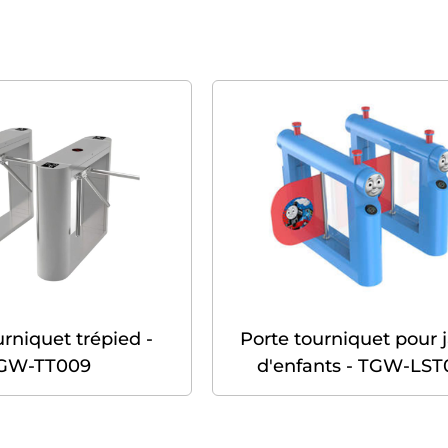
urniquet trépied -
Porte tourniquet pour 
GW-TT009
d'enfants - TGW-LST