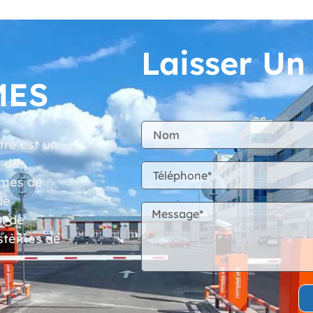
Laisser U
MES
re est un
n de
èmes de
de
n de
ystèmes de