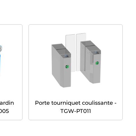
jardin
Porte tourniquet coulissante -
005
TGW-PT011