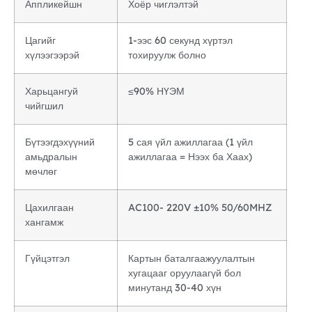
Аппликейшн
Хоёр чиглэлтэй
Цагийг
1-ээс 60 секунд хүртэл
хүлээгээрэй
тохируулж болно
Харьцангуй
≤90% НҮЭМ
чийгшил
Бүтээгдэхүүний
5 сая үйл ажиллагаа (1 үйл
амьдралын
ажиллагаа = Нээх ба Хаах)
мөчлөг
Цахилгаан
AC100- 220V ±10% 50/60MHZ
хангамж
Гүйцэтгэл
Картын баталгаажуулалтын
хугацааг оруулаагүй бол
минутанд 30-40 хүн