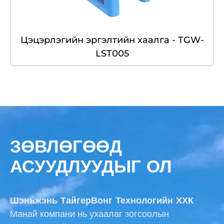
Цэцэрлэгийн эргэлтийн хаалга - TGW-
LST005
ЗӨВЛӨГӨӨД
АСУУДЛУУДЫГ ОЛ
Шэньжэнь ТайгерВонг Технологийн ХХК
Манай компани нь ухаалаг зогсоолын