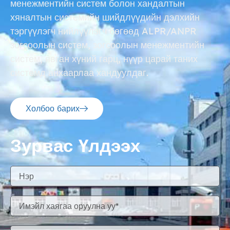
менежментийн систем болон хандалтын
хяналтын системийн шийдлүүдийн дэлхийн
тэргүүлэгч нийлүүлэгч бөгөөд ALPR/ANPR
зогсоолын систем, зогсоолын менежментийн
систем, явган хүний ​​​​гарц, нүүр царай таних
системд анхаарлаа хандуулдаг.
Холбоо барих
Зурвас Үлдээх