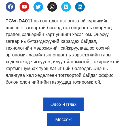
TGW-DA011 нь сонгодог нэг эгнээтэй турникийн
шинэлэг загвартай бөгөөд гол онцлог нь өвөрмөц
трапец хэлбэрийн карт уншигч хэсэг юм. Энэхүү
загвар нь бүтээгдэхүүний харагдах байдал,
технологийн мэдрэмжийг сайжруулаад зогсохгүй
эргономик хазайлтын өнцөг нь хэрэглэгчийн гарыг
хөдөлгөхөд чиглүүлж, илүү ойлгомжтой, тохиромжтой
картыг шумбах туршлагыг бий болгодог. Энэ нь
ялангуяа хөл хөдөлгөөн тогтвортой байдаг оффис
болон олон нийтийн газруудад тохиромжтой.
Одоо Чатлах
Мессеж