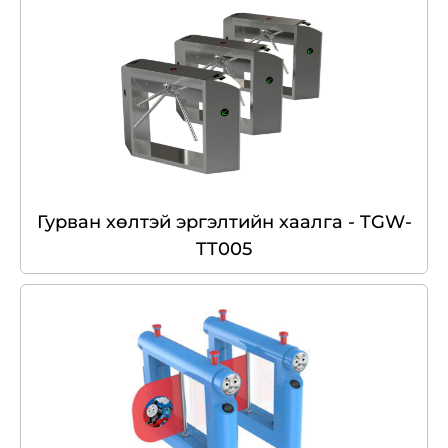
Гурван хөлтэй эргэлтийн хаалга - TGW-
TT005