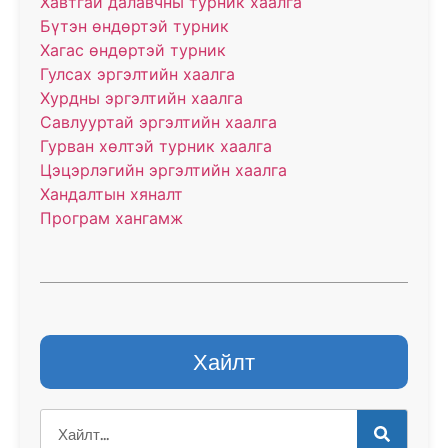
Хавтгай далавчны турник хаалга
Бүтэн өндөртэй турник
Хагас өндөртэй турник
Гулсах эргэлтийн хаалга
Хурдны эргэлтийн хаалга
Савлууртай эргэлтийн хаалга
Гурван хөлтэй турник хаалга
Цэцэрлэгийн эргэлтийн хаалга
Хандалтын хяналт
Програм хангамж
Хайлт