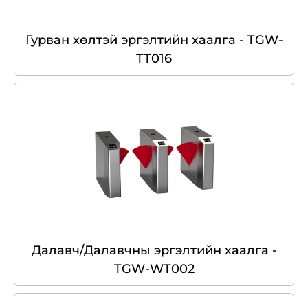
Гурван хөлтэй эргэлтийн хаалга - TGW-
TT016
Далавч/Далавчны эргэлтийн хаалга -
TGW-WT002