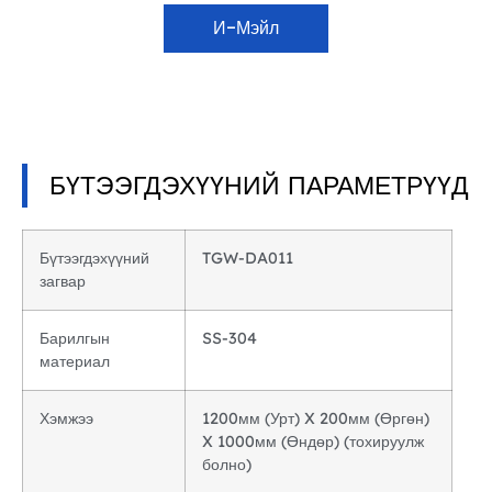
И-Мэйл
БҮТЭЭГДЭХҮҮНИЙ ПАРАМЕТРҮҮД
Бүтээгдэхүүний
TGW-DA011
загвар
Барилгын
SS-304
материал
Хэмжээ
1200мм (Урт) X 200мм (Өргөн)
X 1000мм (Өндөр) (тохируулж
болно)