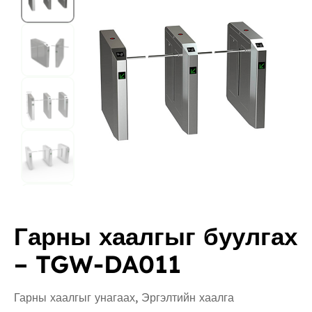
Гарны хаалгыг буулгах
– TGW-DA011
Гарны хаалгыг унагаах
,
Эргэлтийн хаалга