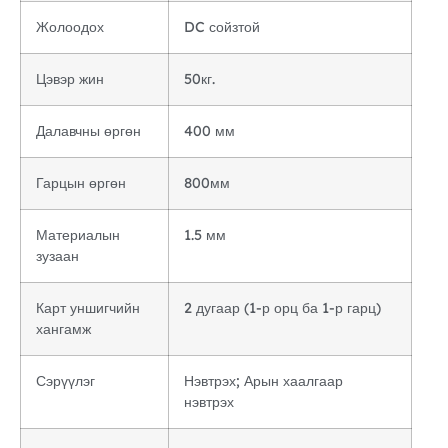
Жолоодох
DC сойзтой
Цэвэр жин
50кг.
Далавчны өргөн
400 мм
Гарцын өргөн
800мм
Материалын
1.5 мм
зузаан
Карт уншигчийн
2 дугаар (1-р орц ба 1-р гарц)
хангамж
Сэрүүлэг
Нэвтрэх; Арын хаалгаар
нэвтрэх