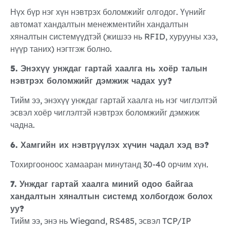
Нүх бүр нэг хүн нэвтрэх боломжийг олгодог. Үүнийг
автомат хандалтын менежментийн хандалтын
хяналтын системүүдтэй (жишээ нь RFID, хурууны хээ,
нүүр таних) нэгтгэж болно.
5. Энэхүү унждаг гартай хаалга нь хоёр талын
нэвтрэх боломжийг дэмжиж чадах уу?
Тийм ээ, энэхүү унждаг гартай хаалга нь нэг чиглэлтэй
эсвэл хоёр чиглэлтэй нэвтрэх боломжийг дэмжиж
чадна.
6. Хамгийн их нэвтрүүлэх хүчин чадал хэд вэ?
Тохиргооноос хамааран минутанд 30-40 орчим хүн.
7. Унждаг гартай хаалга миний одоо байгаа
хандалтын хяналтын системд холбогдож болох
уу?
Тийм ээ, энэ нь Wiegand, RS485, эсвэл TCP/IP