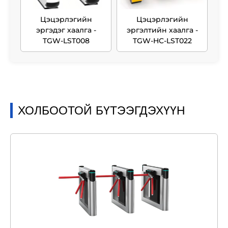
Цэцэрлэгийн
Цэцэрлэгийн
эргэдэг хаалга -
эргэлтийн хаалга -
TGW-LST008
TGW-HC-LST022
ХОЛБООТОЙ БҮТЭЭГДЭХҮҮН