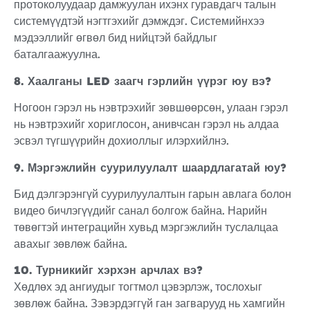
протоколуудаар дамжуулан ихэнх гуравдагч талын
системүүдтэй нэгтгэхийг дэмждэг. Системийнхээ
мэдээллийг өгвөл бид нийцтэй байдлыг
баталгаажуулна.
8. Хаалганы LED заагч гэрлийн үүрэг юу вэ?
Ногоон гэрэл нь нэвтрэхийг зөвшөөрсөн, улаан гэрэл
нь нэвтрэхийг хориглосон, анивчсан гэрэл нь алдаа
эсвэл түгшүүрийн дохиоллыг илэрхийлнэ.
9. Мэргэжлийн суурилуулалт шаардлагатай юу?
Бид дэлгэрэнгүй суурилуулалтын гарын авлага болон
видео бичлэгүүдийг санал болгож байна. Нарийн
төвөгтэй интеграцийн хувьд мэргэжлийн туслалцаа
авахыг зөвлөж байна.
10. Турникийг хэрхэн арчлах вэ?
Хөдлөх эд ангиудыг тогтмол цэвэрлэж, тослохыг
зөвлөж байна. Зэвэрдэггүй ган загварууд нь хамгийн