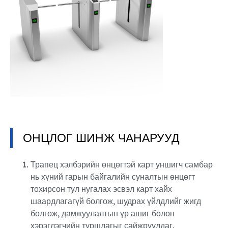
ОНЦЛОГ ШИНЖ ЧАНАРУУД
Трапец хэлбэрийн өнцөгтэй карт уншигч самбар
нь хүний ​​гарын байгалийн суналтын өнцөгт
тохирсон тул нугалах эсвэл карт хайх
шаардлагагүй болгож, шудрах үйлдлийг жигд
болгож, дамжуулалтын үр ашиг болон
хэрэглэгчийн туршлагыг сайжруулдаг.