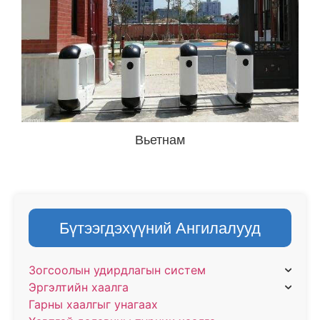
Вьетнам
Бүтээгдэхүүний Ангилалууд
Зогсоолын удирдлагын систем
Эргэлтийн хаалга
Гарны хаалгыг унагаах