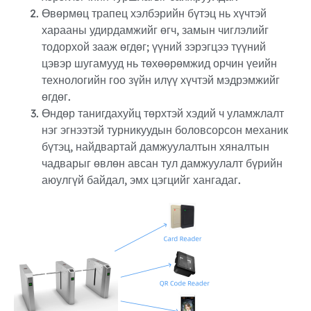
Өвөрмөц трапец хэлбэрийн бүтэц нь хүчтэй
харааны удирдамжийг өгч, замын чиглэлийг
тодорхой зааж өгдөг; үүний зэрэгцээ түүний
цэвэр шугамууд нь төхөөрөмжид орчин үеийн
технологийн гоо зүйн илүү хүчтэй мэдрэмжийг
өгдөг.
Өндөр танигдахуйц төрхтэй хэдий ч уламжлалт
нэг эгнээтэй турникуудын боловсорсон механик
бүтэц, найдвартай дамжуулалтын хяналтын
чадварыг өвлөн авсан тул дамжуулалт бүрийн
аюулгүй байдал, эмх цэгцийг хангадаг.