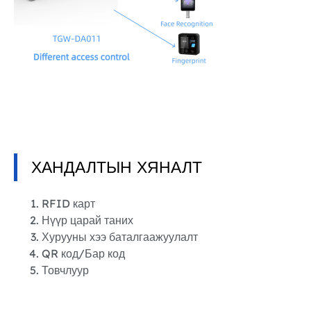
ХАНДАЛТЫН ХЯНАЛТ
RFID карт
Нүүр царай таних
Хурууны хээ баталгаажуулалт
QR код/Бар код
Товчлуур