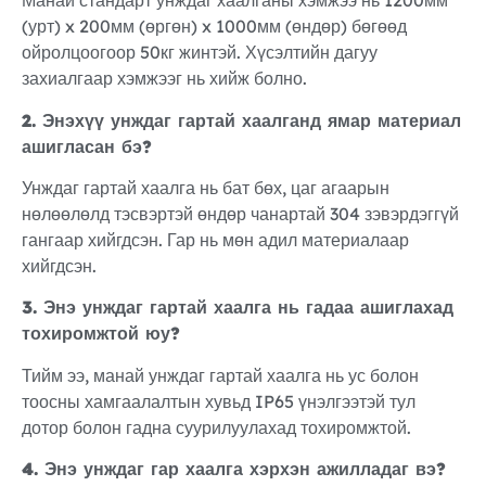
Манай стандарт унждаг хаалганы хэмжээ нь 1200мм
(урт) x 200мм (өргөн) x 1000мм (өндөр) бөгөөд
ойролцоогоор 50кг жинтэй. Хүсэлтийн дагуу
захиалгаар хэмжээг нь хийж болно.
2. Энэхүү унждаг гартай хаалганд ямар материал
ашигласан бэ?
Унждаг гартай хаалга нь бат бөх, цаг агаарын
нөлөөлөлд тэсвэртэй өндөр чанартай 304 зэвэрдэггүй
гангаар хийгдсэн. Гар нь мөн адил материалаар
хийгдсэн.
3. Энэ унждаг гартай хаалга нь гадаа ашиглахад
тохиромжтой юу?
Тийм ээ, манай унждаг гартай хаалга нь ус болон
тоосны хамгаалалтын хувьд IP65 үнэлгээтэй тул
дотор болон гадна суурилуулахад тохиромжтой.
4. Энэ унждаг гар хаалга хэрхэн ажилладаг вэ?