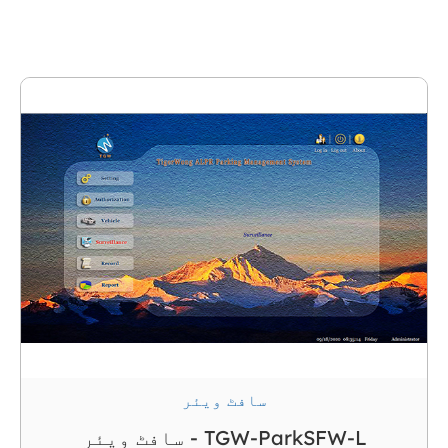
TigerWong پارکنگ سمارٹ پارکنگ کے لیے جامع
سافٹ ویئر حل فراہم کرنے کے لیے پرعزم ہے اور اس
نے اس مقصد کے لیے کامیابی کے ساتھ کئی سافٹ
ویئر تیار کیے ہیں، جیسے: لائسنس پلیٹ ریکگنیشن
سافٹ ویئر، ٹکٹ پارکنگ سوفٹ ویئر، RFID کارڈ
پارکنگ سافٹ ویئر، پارکنگ گائیڈنس سافٹ ویئر،
ٹکٹنگ سافٹ ویئر، چہرے کی شناخت کا سافٹ ویئر،
وغیرہ۔ اس کا بڑے پیمانے پر استعمال کیا گیا ہے
اور آسان تجربہ!
سافٹ ویئر
سافٹ ویئر - TGW-ParkSFW-L