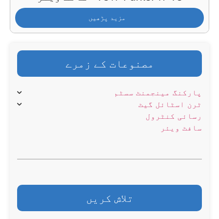
مزید پڑھیں
مصنوعات کے زمرے
پارکنگ مینجمنٹ سسٹم
ٹرن اسٹائل گیٹ
رسائی کنٹرول
سافٹ ویئر
تلاش کریں