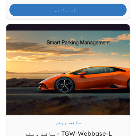
مزید پڑھیں
سافٹ ویئر
سافٹ ویئر - TGW-Webbase-L