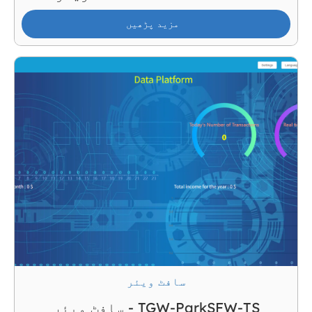
مزید پڑھیں
سافٹ ویئر
سافٹ ویئر - TGW-ParkSFW-TS