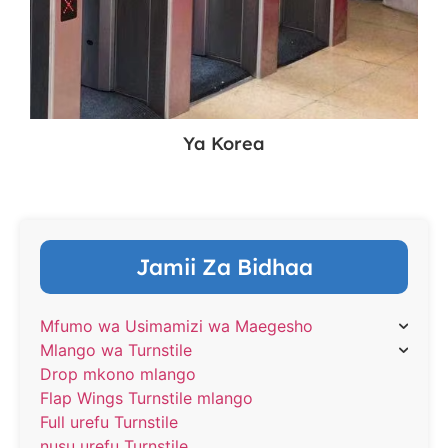
Ya Korea
Jamii Za Bidhaa
Mfumo wa Usimamizi wa Maegesho
Mlango wa Turnstile
Drop mkono mlango
Flap Wings Turnstile mlango
Full urefu Turnstile
nusu urefu Turnstile