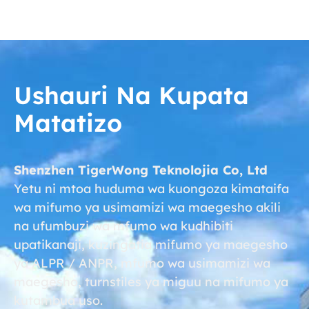
Ushauri Na Kupata
Matatizo
Shenzhen TigerWong Teknolojia Co, Ltd
Yetu ni mtoa huduma wa kuongoza kimataifa
wa mifumo ya usimamizi wa maegesho akili
na ufumbuzi wa mfumo wa kudhibiti
upatikanaji, kuzingatia mifumo ya maegesho
ya ALPR / ANPR, mfumo wa usimamizi wa
maegesho, turnstiles ya miguu na mifumo ya
kutambua uso.