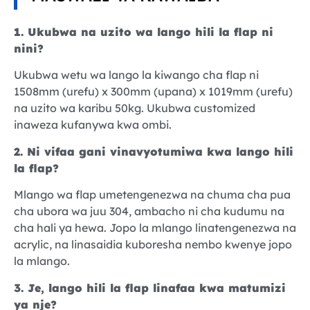
1. Ukubwa na uzito wa lango hili la flap ni
nini?
Ukubwa wetu wa lango la kiwango cha flap ni
1508mm (urefu) x 300mm (upana) x 1019mm (urefu)
na uzito wa karibu 50kg. Ukubwa customized
inaweza kufanywa kwa ombi.
2. Ni vifaa gani vinavyotumiwa kwa lango hili
la flap?
Mlango wa flap umetengenezwa na chuma cha pua
cha ubora wa juu 304, ambacho ni cha kudumu na
cha hali ya hewa. Jopo la mlango linatengenezwa na
acrylic, na linasaidia kuboresha nembo kwenye jopo
la mlango.
3. Je, lango hili la flap linafaa kwa matumizi
ya nje?