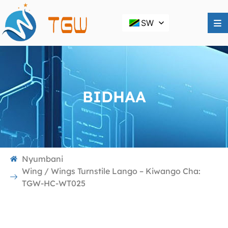
SW
BIDHAA
Nyumbani
Wing / Wings Turnstile Lango – Kiwango Cha:
TGW-HC-WT025