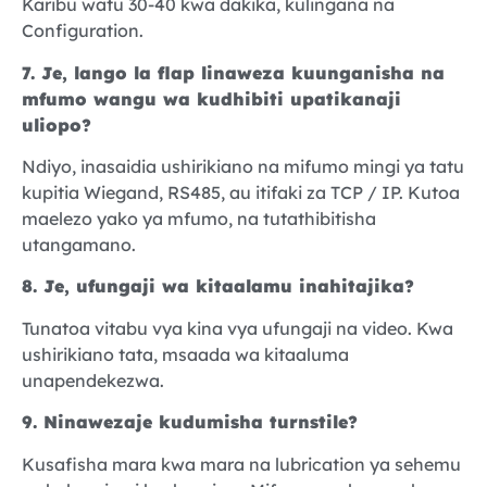
Karibu watu 30-40 kwa dakika, kulingana na
Configuration.
7. Je, lango la flap linaweza kuunganisha na
mfumo wangu wa kudhibiti upatikanaji
uliopo?
Ndiyo, inasaidia ushirikiano na mifumo mingi ya tatu
kupitia Wiegand, RS485, au itifaki za TCP / IP. Kutoa
maelezo yako ya mfumo, na tutathibitisha
utangamano.
8. Je, ufungaji wa kitaalamu inahitajika?
Tunatoa vitabu vya kina vya ufungaji na video. Kwa
ushirikiano tata, msaada wa kitaaluma
unapendekezwa.
9. Ninawezaje kudumisha turnstile?
Kusafisha mara kwa mara na lubrication ya sehemu