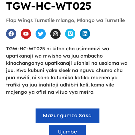
TGW-HC-WT025
Flap Wings Turnstile mlango
,
Mlango wa Turnstile
TGW-HC-WT025 ni kifaa cha usimamizi wa
upatikanaji wa mwisho wa juu ambacho
kinachanganya upatikanaji ufanisi na usalama wa
juu. Kwa kubuni yake sleek na nguvu chuma cha
pua mwili, ni sana kutumika katika maeneo ya
trafiki ya juu inahitaji udhibiti kali, kama vile
majengo ya ofisi na vituo vya metro.
Mazungumzo Sasa
Ujumbe