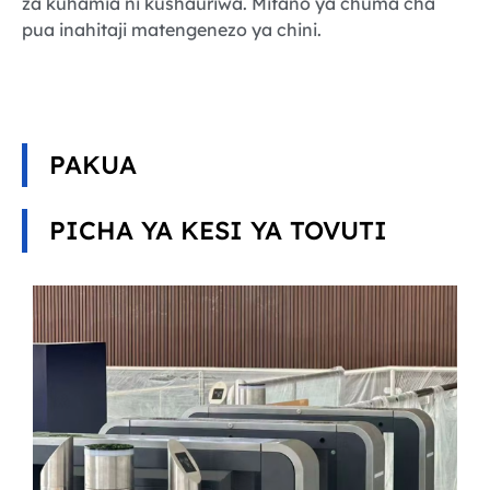
za kuhamia ni kushauriwa. Mifano ya chuma cha
pua inahitaji matengenezo ya chini.
PAKUA
PICHA YA KESI YA TOVUTI