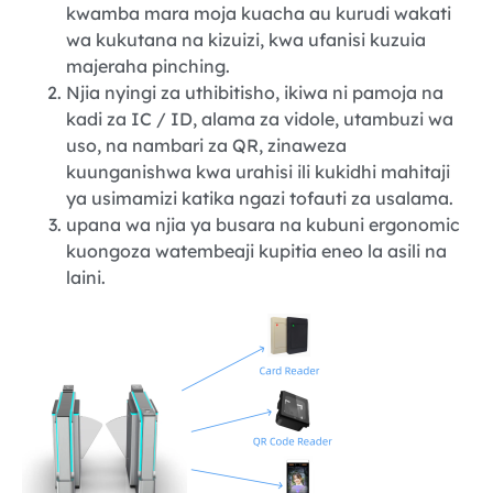
kwamba mara moja kuacha au kurudi wakati
wa kukutana na kizuizi, kwa ufanisi kuzuia
majeraha pinching.
Njia nyingi za uthibitisho, ikiwa ni pamoja na
kadi za IC / ID, alama za vidole, utambuzi wa
uso, na nambari za QR, zinaweza
kuunganishwa kwa urahisi ili kukidhi mahitaji
ya usimamizi katika ngazi tofauti za usalama.
upana wa njia ya busara na kubuni ergonomic
kuongoza watembeaji kupitia eneo la asili na
laini.