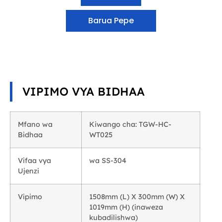
Barua Pepe
VIPIMO VYA BIDHAA
Mfano wa
Kiwango cha: TGW-HC-
Bidhaa
WT025
Vifaa vya
wa SS-304
Ujenzi
Vipimo
1508mm (L) X 300mm (W) X
1019mm (H) (inaweza
kubadilishwa)