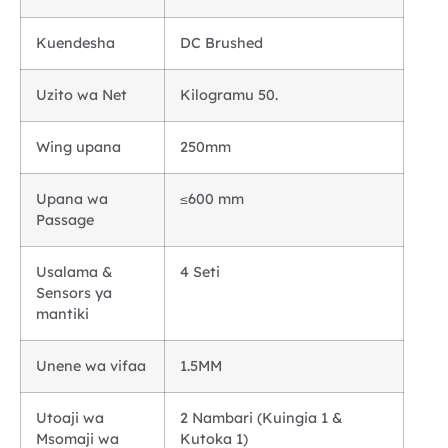
Kuendesha
DC Brushed
Uzito wa Net
Kilogramu 50.
Wing upana
250mm
Upana wa
≤600 mm
Passage
Usalama &
4 Seti
Sensors ya
mantiki
Unene wa vifaa
1.5MM
Utoaji wa
2 Nambari (Kuingia 1 &
Msomaji wa
Kutoka 1)