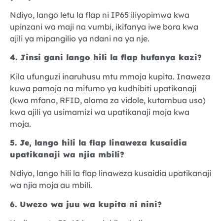
Ndiyo, lango letu la flap ni IP65 iliyopimwa kwa
upinzani wa maji na vumbi, ikifanya iwe bora kwa
ajili ya mipangilio ya ndani na ya nje.
4. Jinsi gani lango hili la flap hufanya kazi?
Kila ufunguzi inaruhusu mtu mmoja kupita. Inaweza
kuwa pamoja na mifumo ya kudhibiti upatikanaji
(kwa mfano, RFID, alama za vidole, kutambua uso)
kwa ajili ya usimamizi wa upatikanaji moja kwa
moja.
5. Je, lango hili la flap linaweza kusaidia
upatikanaji wa njia mbili?
Ndiyo, lango hili la flap linaweza kusaidia upatikanaji
wa njia moja au mbili.
6. Uwezo wa juu wa kupita ni nini?