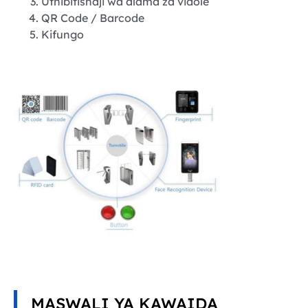
Uthibitishaji wa alama za vidole
QR Code / Barcode
Kifungo
MASWALI YA KAWAIDA