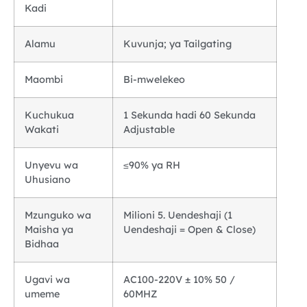
Kadi
Alamu
Kuvunja; ya Tailgating
Maombi
Bi-mwelekeo
Kuchukua
1 Sekunda hadi 60 Sekunda
Wakati
Adjustable
Unyevu wa
≤90% ya RH
Uhusiano
Mzunguko wa
Milioni 5. Uendeshaji (1
Maisha ya
Uendeshaji = Open & Close)
Bidhaa
Ugavi wa
AC100-220V ± 10% 50 /
umeme
60MHZ