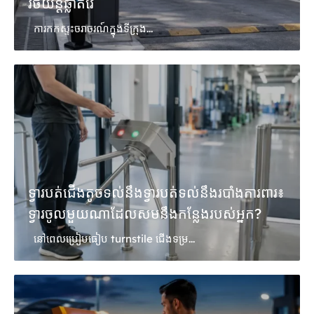
រថយន្តឆ្លាតវៃ
ការកកស្ទះចរាចរណ៍ក្នុងទីក្រុង...
ទ្វារបត់ជើងតូចទល់នឹងទ្វារបត់ទល់នឹងរបាំងការពារ៖
ទ្វារចូលមួយណាដែលសមនឹងកន្លែងរបស់អ្នក?
នៅពេលប្រៀបធៀប turnstile ជើងទម្រ...