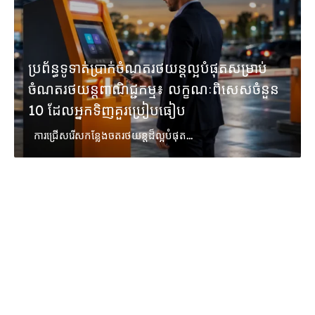
ប្រព័ន្ធទូទាត់ប្រាក់ចំណតរថយន្តល្អបំផុតសម្រាប់
ចំណតរថយន្តពាណិជ្ជកម្ម៖ លក្ខណៈពិសេសចំនួន
10 ដែលអ្នកទិញគួរប្រៀបធៀប
ការជ្រើសរើសកន្លែងចតរថយន្តដ៏ល្អបំផុត...