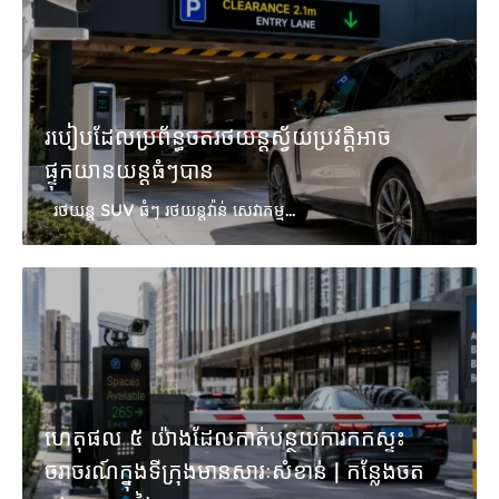
របៀបដែលប្រព័ន្ធចតរថយន្តស្វ័យប្រវត្តិអាច
ផ្ទុកយានយន្តធំៗបាន
រថយន្ត SUV ធំៗ រថយន្តវ៉ាន់ សេវាកម្ម...
ហេតុផល ៥ យ៉ាងដែលកាត់បន្ថយការកកស្ទះ
ចរាចរណ៍ក្នុងទីក្រុងមានសារៈសំខាន់ | កន្លែងចត