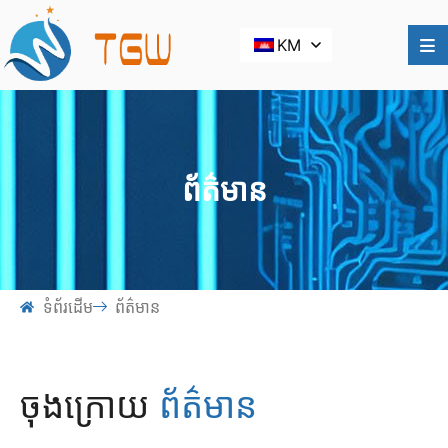
KM
ព័ត៌មាន
ទំព័រដើម
ព័ត៌មាន
ចុងក្រោយ
ព័ត៌មាន