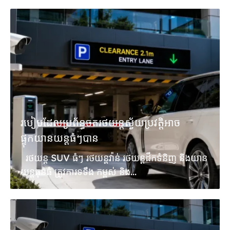
របៀបដែលប្រព័ន្ធចតរថយន្តស្វ័យប្រវត្តិអាច
ផ្ទុកយានយន្តធំៗបាន
រថយន្ត SUV ធំៗ រថយន្តវ៉ាន់ រថយន្តដឹកទំនិញ និងយាន
យន្តធុនធំ ត្រូវការទទឹង កម្ពស់ និង...