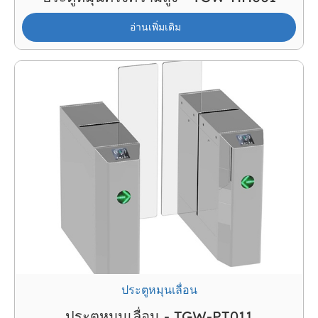
อ่านเพิ่มเติม
ประตูหมุนเลื่อน
ประตูหมุนเลื่อน - TGW-PT011