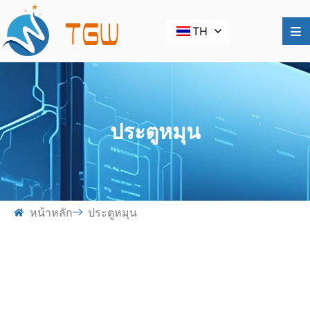
TH
ประตูหมุน
หน้าหลัก
ประตูหมุน
ประตูหมุน