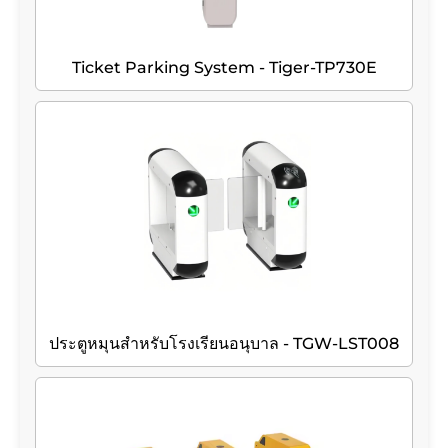
Ticket Parking System - Tiger-TP730E
ประตูหมุนสำหรับโรงเรียนอนุบาล - TGW-LST008