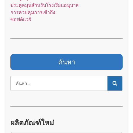
ประตูหมุนสำหรับโรงเรียนอนุบาล
การควบคุมการเข้าถึง
ซอฟต์แวร์
ค้นหา
ผลิตภัณฑ์ใหม่